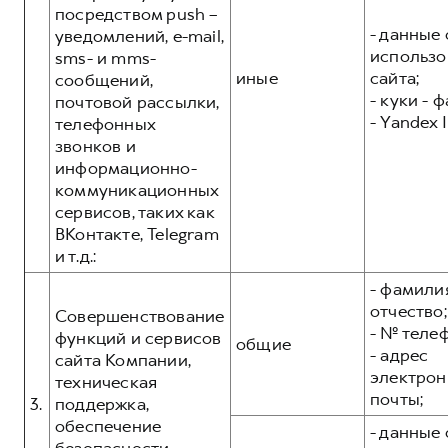
посредством push –
- данные 
уведомлений, e-mail,
использо
sms- и mms-
иные
сайта;
сообщений,
- куки - 
почтовой рассылки,
- Yandex I
телефонных
звонков и
информационно-
коммуникационных
сервисов, таких как
ВКонтакте, Telegram
и т.д.:
- фамилия
отчество;
Совершенствование
- № теле
функций и сервисов
общие
- адрес
сайта Компании,
электрон
техническая
почты;
3.
поддержка,
обеспечение
- данные 