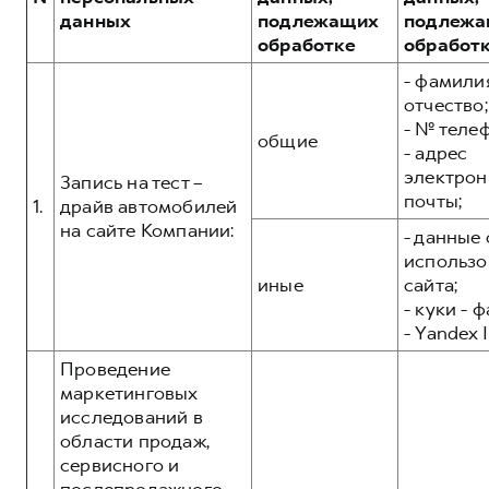
Сервис для корпоративных клиентов
POER
данных
подлежащих
подлежа
от 3 449 000 ₽
HAVAL Лизинг
АКСЕССУАРЫ HAVAL
обработке
обработ
Автомобильные аксессуары
- фамилия
отчество;
АКСЕССУАРЫ HAVAL
Коллекция CITY
- № теле
общие
Автомобильные аксессуары
Коллекция Базовая
- адрес
электрон
Коллекция CITY
Коллекция Детская
Запись на тест –
почты;
1.
драйв автомобилей
Коллекция Базовая
на сайте Компании:
- данные 
Коллекция Детская
использо
иные
сайта;
- куки - 
- Yandex I
Проведение
маркетинговых
исследований в
области продаж,
сервисного и