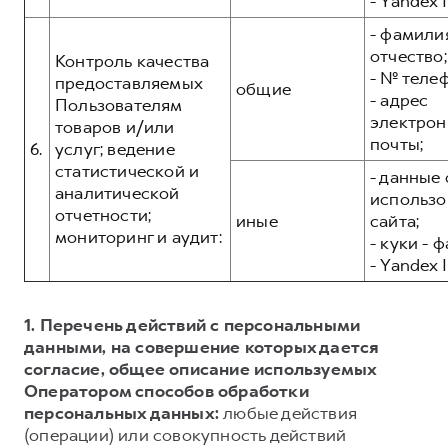
- Yandex I
- фамилия
отчество;
Контроль качества
- № теле
предоставляемых
общие
- адрес
Пользователям
электрон
товаров и/или
почты;
6.
услуг; ведение
статистической и
- данные 
аналитической
использо
отчетности;
иные
сайта;
мониторинг и аудит:
- куки - 
- Yandex I
1. Перечень действий с персональными
данными, на совершение которых дается
согласие, общее описание используемых
Оператором способов обработки
персональных данных:
любые действия
(операции) или совокупность действий