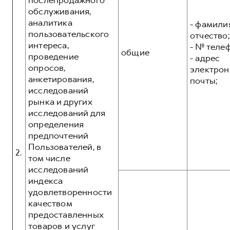
послепродажного
обслуживания,
аналитика
- фамилия
пользовательского
отчество;
интереса,
- № теле
общие
проведение
- адрес
опросов,
электрон
анкетирования,
почты;
исследований
рынка и других
исследований для
определения
предпочтений
Пользователей, в
2.
том числе
исследований
индекса
удовлетворенности
качеством
предоставленных
товаров и услуг