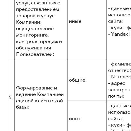
услуг, связанных с
- данные 
предоставлением
использо
товаров и услуг
иные
сайта;
Компании;
- куки - 
осуществление
- Yandex I
мониторинга,
контроля продаж и
обслуживания
Пользователей:
- фамилия
отчество;
- № теле
общие
- адрес
Формирование и
электрон
ведение Компанией
почты;
5.
единой клиентской
- данные 
базы:
использо
иные
сайта;
- куки - 