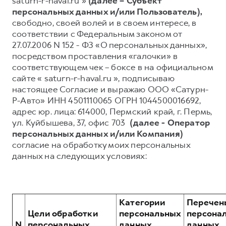
saturn-r-haval.ru »
(далее – Субъект
персональных данных и/или Пользователь),
Тест-драйв
СЕРВИСНОЕ ОБСЛУЖИВАНИЕ
О дилере
свободно, своей волей и в своем интересе, в
Трейд-ин
Нулевое ТО
Наша команда
соответствии с Федеральным законом от
27.07.2006 N 152 - ФЗ «О персональных данных»,
Программа «Помощь на дороге»
Контакты
посредством проставления «галочки» в
DARGO
DARGO X
КРЕДИТ И СТРАХОВАНИЕ
Регламенты технического обслуживания
соответствующем чек – боксе в на официальном
от 3 199 000 ₽
от 3 499 000 ₽
сайте « saturn-r-haval.ru », подписываю
Кредитный калькулятор
Электронный ПТС
настоящее Согласие и выражаю ООО «Сатурн-
Страхование
Р-Авто» ИНН 4501110065 ОГРН 1044500016692,
адрес юр. лица: 614000, Пермский край, г. Пермь,
Кредит
ПОДДЕРЖКА
ул. Куйбышева, 37, офис 703
(далее - Оператор
GWM Безопасность
персональных данных и/или Компания)
согласие на обработку моих персональных
F7
F7X
КОРПОРАТИВНЫМ КЛИЕНТАМ
Гарантия HAVAL
от 2 899 000 ₽
от 3 599 000 ₽
данных на следующих условиях:
Для малого бизнеса
Мобильное приложение GWM
Корпоративным клиентам
Программа «HAVAL Защита+»
Крупным корпоративным клиентам
Руководства по эксплуатации
Категории
Перечен
Система управления автопарком
Подписки
Цели обработки
персональных
персона
N
персональных
данных,
данных,