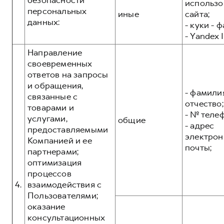
безопасности
использо
персональных
иные
сайта;
данных:
- куки - 
- Yandex I
Направление
своевременных
ответов на запросы
и обращения,
- фамилия
связанные с
отчество;
товарами и
- № теле
услугами,
общие
- адрес
предоставляемыми
электрон
Компанией и ее
почты;
партнерами;
оптимизация
процессов
4.
взаимодействия с
Пользователями;
оказание
консультационных