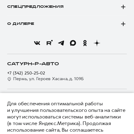
Сервис для корпоративных клиентов
Все о сервисе
Аксессуары HAVAL
СПЕЦПРЕДЛОЖЕНИЯ
HAVAL Лизинг
Запись на сервис
АКСЕССУАРЫ HAVAL
Каталоги и прайс-листы
Покупателям
Моторное масло
Автомобильные аксессуары
Программа «HAVAL Защита+»
О ДИЛЕРЕ
Владельцам
Стоимость ТО
АКСЕССУАРЫ HAVAL
Коллекция CITY
Тест-драйв
О бренде
Нулевое ТО
Автомобильные аксессуары
Коллекция Базовая
Трейд-ин
Новости
Программа «Помощь на дороге»
Кредитный калькулятор
Коллекция CITY
Коллекция Детская
О GWM
Регламенты технического обслуживания
Страхование
Коллекция Базовая
О дилере
САТУРН-Р-АВТО
Электронный ПТС
Кредит
Коллекция Детская
Наша команда
+7 (342) 250-25-02
GWM Безопасность
Для малого бизнеса
Пермь, ул. Героев Хасана, д. 109Б
Контакты
Гарантия HAVAL
Корпоративным клиентам
Мобильное приложение GWM
Крупным корпоративным клиентам
О ПРОДУКТЕ
Программа «HAVAL Защита+»
Для обеспечения оптимальной работы
Система управления автопарком
КРЕДИТНЫЕ ПРОГРАММЫ
и улучшения пользовательского опыта на сайте
Руководства по эксплуатации
Сервис для корпоративных клиентов
могут использоваться системы веб-аналитики
ЦЕНЫ И ВЫГОДЫ
Подписки
HAVAL Лизинг
(в том числе Яндекс.Метрика). Продолжая
ЮРИДИЧЕСКАЯ ИНФОРМАЦИЯ
использование сайта, Вы соглашаетесь
Автомобильные аксессуары
Автомобильные аксессуары