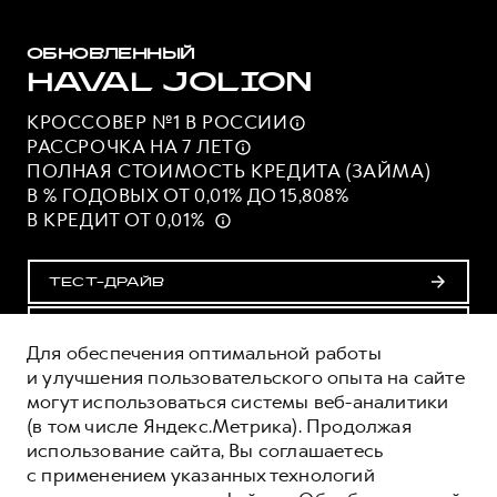
ОБНОВЛЕННЫЙ
HAVAL JOLION
КРОССОВЕР №1 В
РОССИИ
РАССРОЧКА НА 7
ЛЕТ
ПОЛНАЯ СТОИМОСТЬ КРЕДИТА (ЗАЙМА)
В % ГОДОВЫХ ОТ 0,01% ДО 15,808%
В КРЕДИТ ОТ 0,01%
ТЕСТ-ДРАЙВ
ПОЛУЧИТЬ ПРЕДЛОЖЕНИЕ
Для обеспечения оптимальной работы
и улучшения пользовательского опыта на сайте
могут использоваться системы веб-аналитики
ОЦЕНИВАЙТЕ СВОИ ФИНАНСОВЫЕ
(в том числе Яндекс.Метрика). Продолжая
ВОЗМОЖНОСТИ И РИСКИ
использование сайта, Вы соглашаетесь
ИЗУЧИТЕ ВСЕ УСЛОВИЯ КРЕДИТА (ЗАЙМА) НА
с применением указанных технологий
САЙТЕ: