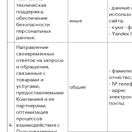
техническая
- данные 
поддержка,
использо
обеспечение
иные
сайта;
безопасности
- куки - 
персональных
- Yandex I
данных:
Направление
своевременных
ответов на запросы
и обращения,
- фамилия
связанные с
отчество;
товарами и
- № теле
услугами,
общие
- адрес
предоставляемыми
электрон
Компанией и ее
почты;
партнерами,
оптимизация
процессов
4.
взаимодействия с
Пользователями,