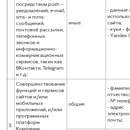
посредством push –
- данные 
уведомлений, e-mail,
использо
sms- и mms-
иные
сайта;
сообщений,
- куки - 
почтовой рассылки,
- Yandex I
телефонных
звонков и
информационно-
коммуникационных
сервисов, таких как
ВКонтакте, Telegram
и т.д.:
Совершенствование
- фамилия
функций и сервисов
отчество;
сайтов и/или
- № теле
мобильных
общие
- адрес
приложений, и/или
электрон
программных
почты;
платформ
3.
Компании,