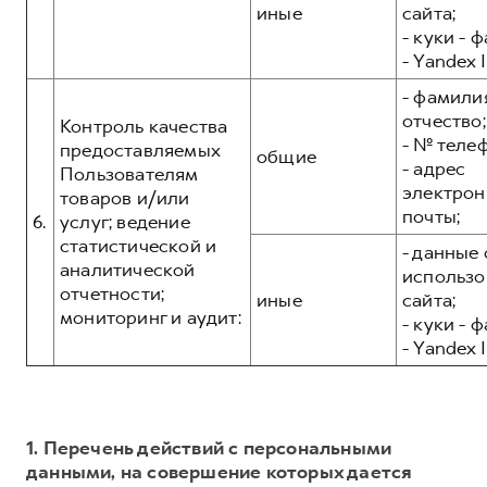
иные
сайта;
- куки - 
- Yandex I
- фамилия
отчество;
Контроль качества
- № теле
предоставляемых
общие
- адрес
Пользователям
электрон
товаров и/или
почты;
6.
услуг; ведение
статистической и
- данные 
аналитической
использо
отчетности;
иные
сайта;
мониторинг и аудит:
- куки - 
- Yandex I
1. Перечень действий с персональными
данными, на совершение которых дается