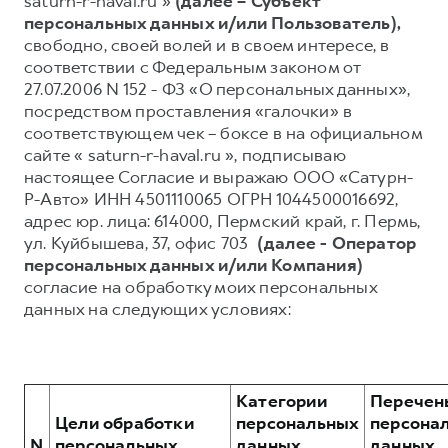
saturn-r-haval.ru »
(далее – Субъект
персональных данных и/или Пользователь),
Тест-драйв
СЕРВИСНОЕ ОБСЛУЖИВАНИЕ
О дилере
свободно, своей волей и в своем интересе, в
Трейд-ин
Нулевое ТО
Наша команда
соответствии с Федеральным законом от
27.07.2006 N 152 - ФЗ «О персональных данных»,
DARGO
DARGO X
Программа «Помощь на дороге»
Контакты
от 3 199 000 ₽
от 3 499 000 ₽
посредством проставления «галочки» в
КРЕДИТ И СТРАХОВАНИЕ
Регламенты технического обслуживания
соответствующем чек – боксе в на официальном
сайте « saturn-r-haval.ru », подписываю
Кредитный калькулятор
Электронный ПТС
настоящее Согласие и выражаю ООО «Сатурн-
Страхование
Р-Авто» ИНН 4501110065 ОГРН 1044500016692,
адрес юр. лица: 614000, Пермский край, г. Пермь,
Кредит
ПОДДЕРЖКА
ул. Куйбышева, 37, офис 703
(далее - Оператор
F7
F7X
GWM Безопасность
от 2 899 000 ₽
от 3 599 000 ₽
персональных данных и/или Компания)
согласие на обработку моих персональных
КОРПОРАТИВНЫМ КЛИЕНТАМ
Гарантия HAVAL
данных на следующих условиях:
Для малого бизнеса
Мобильное приложение GWM
Корпоративным клиентам
Программа «HAVAL Защита+»
Крупным корпоративным клиентам
Руководства по эксплуатации
Категории
Перечен
POER
от 3 449 000 ₽
Система управления автопарком
Подписки
Цели обработки
персональных
персона
N
персональных
данных,
данных,