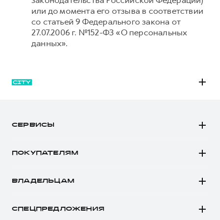
законодательства Российской Федерации)
или до момента его отзыва в соответствии
со статьей 9 Федерального закона от
27.07.2006 г. №152-ФЗ «О персональных
данных».
M6
JOLION
СЕРВИСЫ
DARGO
Автомобили в наличии
DARGO Х
ПОКУПАТЕЛЯМ
Заказать тест-драйв
F7
Автомобили в наличии
Рассчитать кредит
F7x
ВЛАДЕЛЬЦАМ
Конфигуратор HAVAL
Записаться на сервис
POER
Все о сервисе
Аксессуары HAVAL
СПЕЦПРЕДЛОЖЕНИЯ
Запись на сервис
Каталоги и прайс-листы