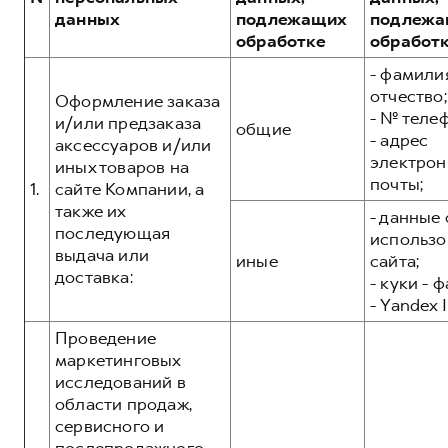
Сервис для корпоративных клиентов
данных
подлежащих
подлежа
HAVAL Лизинг
АКСЕССУАРЫ HAVAL
обработке
обработ
Автомобильные аксессуары
- фамилия
отчество;
АКСЕССУАРЫ HAVAL
Коллекция CITY
Оформление заказа
- № теле
и/или предзаказа
общие
Автомобильные аксессуары
Коллекция Базовая
- адрес
аксессуаров и/или
электрон
Коллекция CITY
Коллекция Детская
иных товаров на
почты;
1.
сайте Компании, а
Коллекция Базовая
также их
- данные 
Коллекция Детская
последующая
использо
выдача или
иные
сайта;
доставка:
- куки - 
- Yandex I
Проведение
маркетинговых
исследований в
области продаж,
сервисного и