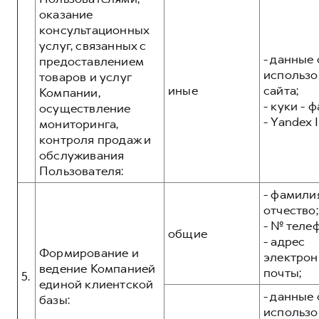
оказание
консультационных
услуг, связанных с
- данные 
предоставлением
использо
товаров и услуг
иные
сайта;
Компании,
- куки - 
осуществление
- Yandex I
мониторинга,
контроля продаж и
обслуживания
Пользователя:
- фамилия
отчество;
- № теле
общие
- адрес
Формирование и
электрон
ведение Компанией
почты;
5.
единой клиентской
- данные 
базы:
использо