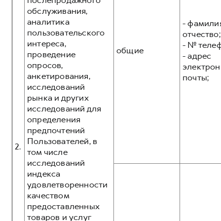
послепродажного
обслуживания,
аналитика
- фамилия
пользовательского
отчество;
интереса,
- № теле
общие
проведение
- адрес
опросов,
электрон
анкетирования,
почты;
исследований
рынка и других
исследований для
определения
предпочтений
Пользователей, в
2.
том числе
исследований
индекса
удовлетворенности
качеством
предоставленных
товаров и услуг