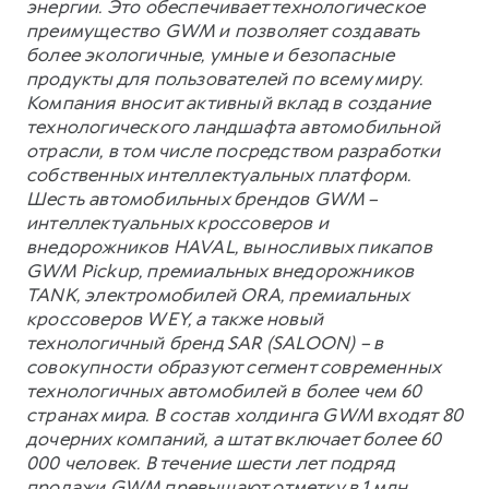
энергии. Это обеспечивает технологическое
преимущество GWM и позволяет создавать
более экологичные, умные и безопасные
продукты для пользователей по всему миру.
Компания вносит активный вклад в создание
технологического ландшафта автомобильной
отрасли, в том числе посредством разработки
собственных интеллектуальных платформ.
Шесть автомобильных брендов GWM –
интеллектуальных кроссоверов и
внедорожников HAVAL, выносливых пикапов
GWM Pickup, премиальных внедорожников
TANK, электромобилей ORA, премиальных
кроссоверов WEY, а также новый
технологичный бренд SAR (SALOON) – в
совокупности образуют сегмент современных
технологичных автомобилей в более чем 60
странах мира. В состав холдинга GWM входят 80
дочерних компаний, а штат включает более 60
000 человек. В течение шести лет подряд
продажи GWM превышают отметку в 1 млн