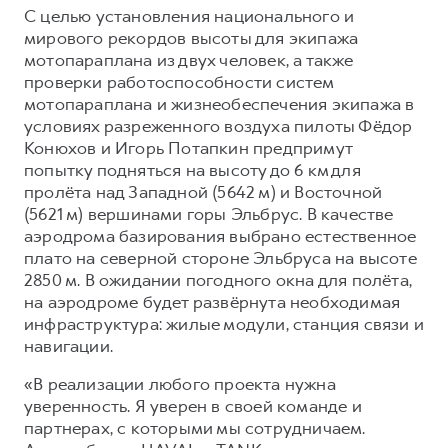
С целью установления национального и
мирового рекордов высоты для экипажа
мотопараплана из двух человек, а также
проверки работоспособности систем
мотопараплана и жизнеобеспечения экипажа в
условиях разреженного воздуха пилоты Фёдор
Конюхов и Игорь Потапкин предпримут
попытку подняться на высоту до 6 км для
пролёта над Западной (5642 м) и Восточной
(5621 м) вершинами горы Эльбрус. В качестве
аэродрома базирования выбрано естественное
плато на северной стороне Эльбруса на высоте
2850 м. В ожидании погодного окна для полёта,
на аэродроме будет развёрнута необходимая
инфраструктура: жилые модули, станция связи и
навигации.
«В реализации любого проекта нужна
уверенность. Я уверен в своей команде и
партнерах, с которыми мы сотрудничаем.