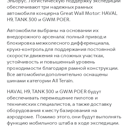
Эльбрус. Логистическую поддержку экспедиции
Сервис для корпоративных клиентов
обеспечивают три надежных рамных
HAVAL Лизинг
АКСЕССУАРЫ HAVAL
автомобиля концерна Great Wall Motor: HAVAL
H9, TANK 300 и GWM POER.
Автомобильные аксессуары
АКСЕССУАРЫ HAVAL
Коллекция CITY
Автомобили выбраны на основании их
внедорожного арсенала: полный привод и
Автомобильные аксессуары
Коллекция Базовая
блокировка межколесного дифференциала,
Коллекция CITY
Коллекция Детская
круиз-контроль для поддержания постоянной
скорости движения на сложных участках,
Коллекция Базовая
устойчивость и повышенный уровень
Коллекция Детская
проходимости благодаря рамной конструкции.
Все автомобили дополнительно оснащены
шинами категории All Terain.
HAVAL H9, TANK 300 и GWM POER будут
обеспечивать перемещение пилотов и
технических специалистов, а также доставку
оборудования к месту базирования на
аэродроме. Помимо этого, они будут выполнять
функцию мобильного штаба в ходе экспедиции.