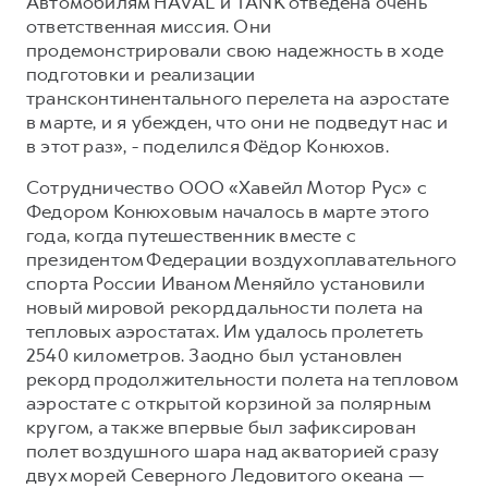
Автомобилям HAVAL и TANK отведена очень
ответственная миссия. Они
продемонстрировали свою надежность в ходе
подготовки и реализации
трансконтинентального перелета на аэростате
в марте, и я убежден, что они не подведут нас и
в этот раз», - поделился Фёдор Конюхов.
Сотрудничество ООО «Хавейл Мотор Рус» с
Федором Конюховым началось в марте этого
года, когда путешественник вместе с
президентом Федерации воздухоплавательного
спорта России Иваном Меняйло установили
новый мировой рекорд дальности полета на
тепловых аэростатах. Им удалось пролететь
2540 километров. Заодно был установлен
рекорд продолжительности полета на тепловом
аэростате с открытой корзиной за полярным
кругом, а также впервые был зафиксирован
полет воздушного шара над акваторией сразу
двух морей Северного Ледовитого океана —