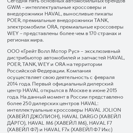
Сегодня пять основных автомобильных брендов
GWM – интеллектуальные кроссоверы и
внедорожники HAVAL, выносливые пикапы
POER, премиальные внедорожники TANK,
электромобили ORA, премиальные кроссоверы
WEY – представлены более чем в 170 странах и
регионах мира.
ООО «Грейт Волл Мотор Рус» – эксклюзивный
дистрибьютор автомобилей и запчастей HAVAL,
POER, TANK, WEY и ORA на территории
Российской Федерации. Компания
осуществляет свою деятельность с февраля
2014 года. Первый официальный дилерский
центр HAVAL открылся в Москве в июне 2015
года. На данный момент в России представлено
более 250 дилерских центров HAVAL:
интеллектуальные кроссоверы HAVAL JOLION
(ХАВЕЙЛ ДЖО́ЛИОН), HAVAL DARGO (ХАВЕЙЛ
ДА́РГО), HAVAL М6 (ХАВЕЙЛ M6), HAVAL F7
(ХАВЕЙЛ Ф7) и HAVAL F7x (ХАВЕЙЛ Ф7 Икс)