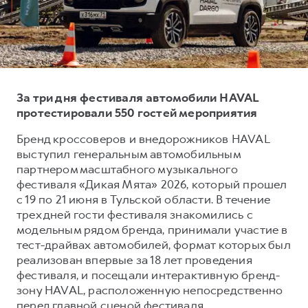
Тест-драйв
СЕРВИСНОЕ ОБСЛУЖИВАНИЕ
О дилере
Трейд-ин
Нулевое ТО
Наша команда
DARGO
DARGO X
Программа «Помощь на дороге»
Контакты
от 3 199 000 ₽
от 3 499 000 ₽
КРЕДИТ И СТРАХОВАНИЕ
Регламенты технического обслуживания
За три дня фестиваля автомобили HAVAL
Кредитный калькулятор
Электронный ПТС
протестировали 550 гостей мероприятия
Страхование
Бренд кроссоверов и внедорожников HAVAL
выступил генеральным автомобильным
Кредит
ПОДДЕРЖКА
партнером масштабного музыкального
F7
F7X
GWM Безопасность
от 2 899 000 ₽
от 3 599 000 ₽
фестиваля «Дикая Мята» 2026, который прошел
с 19 по 21 июня в Тульской области. В течение
КОРПОРАТИВНЫМ КЛИЕНТАМ
Гарантия HAVAL
трех дней гости фестиваля знакомились с
Для малого бизнеса
Мобильное приложение GWM
модельным рядом бренда, принимали участие в
Корпоративным клиентам
Программа «HAVAL Защита+»
тест-драйвах автомобилей, формат которых был
реализован впервые за 18 лет проведения
Крупным корпоративным клиентам
Руководства по эксплуатации
фестиваля, и посещали интерактивную бренд-
POER
от 3 449 000 ₽
Система управления автопарком
Подписки
зону HAVAL, расположенную непосредственно
перед главной сценой фестиваля.