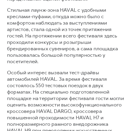
Сервис для корпоративных клиентов
Cтильная лаунж-зона HAVAL с удобными
HAVAL Лизинг
АКСЕССУАРЫ HAVAL
креслами-пуфами, откуда можно было с
Автомобильные аксессуары
комфортом наблюдать за выступлениями
артистов, стала одной из точек притяжения
АКСЕССУАРЫ HAVAL
Коллекция CITY
гостей. На протяжении всего фестиваля здесь
Автомобильные аксессуары
Коллекция Базовая
проходили конкурсы и розыгрыши
Коллекция CITY
Коллекция Детская
брендированных сувениров, а сама площадка
пользовалась большой популярностью у
Коллекция Базовая
посетителей.
Коллекция Детская
Особый интерес вызвали тест-драйвы
автомобилей HAVAL. За время фестиваля
состоялось 550 тестовых поездок в двух
форматах. На специально подготовленной
площадке на территории фестиваля гости могли
оценить возможности высокофункционального
кроссовера HAVAL DARGO, кроссовера
повышенной проходимости HAVAL H7 и
полноразмерного рамного внедорожника
HAVAL H9 при преодолении искусственных