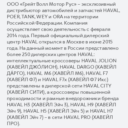
ООО «Грейт Волл Мотор Рус» – эксклюзивный
дистрибьютор автомобилей и запчастей HAVAL,
POER, TANK, WEY и ORA на территории
Российской Федерации. Компания
осуществляет свою деятельность с февраля
2014 года. Первый официальный дилерский
центр HAVAL открылся в Москве в июне 2015
года. На данный момент в России представлено
более 250 дилерских центров HAVAL:
интеллектуальные кроссоверы HAVAL JOLION
(ХАВЕЙЛ ДЖО́ЛИОН), HAVAL DARGO (ХАВЕЙЛ
ДА́РГО), HAVAL М6 (ХАВЕЙЛ M6), HAVAL F7
(ХАВЕЙЛ Ф7) и HAVAL F7x (ХАВЕЙЛ Ф7 Икс)
представлены в дилерской сети HAVAL CITY
(ХАВЕЙЛ СИТИ), а кроссоверы повышенной
проходимости и рамные внедорожники бренда
HAVAL H3 (ХАВЕЙЛ Эйч 3), HAVAL H9 (ХАВЕЙЛ
Эйч 9), HAVAL H5 (ХАВЕЙЛ Эйч 5) и HAVAL H7
(ХАВЕЙЛ Эйч 7) – в сети HAVAL PRO (ХАВЕЙЛ
ПРО).