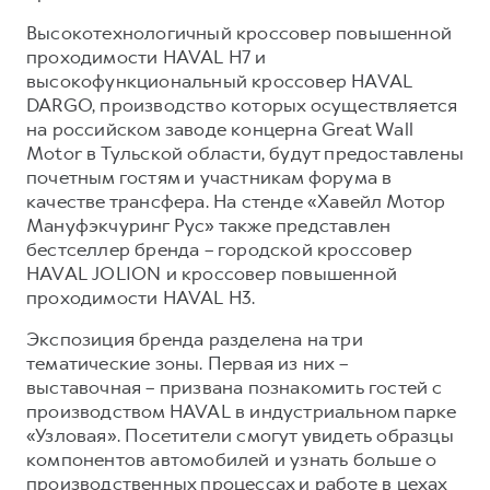
Сервис для корпоративных клиентов
Высокотехнологичный кроссовер повышенной
HAVAL Лизинг
АКСЕССУАРЫ HAVAL
проходимости HAVAL H7 и
Автомобильные аксессуары
высокофункциональный кроссовер HAVAL
DARGO, производство которых осуществляется
АКСЕССУАРЫ HAVAL
Коллекция CITY
на российском заводе концерна Great Wall
Автомобильные аксессуары
Коллекция Базовая
Motor в Тульской области, будут предоставлены
почетным гостям и участникам форума в
Коллекция CITY
Коллекция Детская
качестве трансфера. На стенде «Хавейл Мотор
Коллекция Базовая
Мануфэкчуринг Рус» также представлен
бестселлер бренда – городской кроссовер
Коллекция Детская
HAVAL JOLION и кроссовер повышенной
проходимости HAVAL H3.
Экспозиция бренда разделена на три
тематические зоны. Первая из них –
выставочная – призвана познакомить гостей с
производством HAVAL в индустриальном парке
«Узловая». Посетители смогут увидеть образцы
компонентов автомобилей и узнать больше о
производственных процессах и работе в цехах