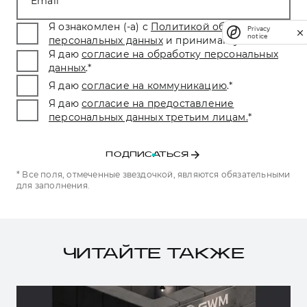
Email
Я ознакомлен (-а) с
Политикой обработки
Privacy
notice
персональных данных
и принимаю условия.
*
Я даю
согласие на обработку персональных
данных
.
*
Я даю
согласие на коммуникацию
.
*
Я даю
согласие на предоставление
персональных данных третьим лицам.
*
ПОДПИСАТЬСЯ
* Все поля, отмеченные звездочкой, являются обязательными
для заполнения.
ЧИТАЙТЕ ТАКЖЕ