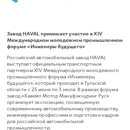
Тест-драйв
СЕРВИСНОЕ ОБСЛУЖИВАНИЕ
О дилере
Трейд-ин
Нулевое ТО
Наша команда
DARGO
DARGO X
Программа «Помощь на дороге»
Контакты
от 3 199 000 ₽
от 3 499 000 ₽
Завод HAVAL принимает участие в XIV
КРЕДИТ И СТРАХОВАНИЕ
Регламенты технического обслуживания
Международном молодежном промышленном
форуме «Инженеры будущего»
Кредитный калькулятор
Электронный ПТС
Страхование
Российский автомобильный завод HAVAL
выступает официальным транспортным
Кредит
ПОДДЕРЖКА
партнером XIV Международного молодежного
F7
F7X
GWM Безопасность
от 2 899 000 ₽
от 3 599 000 ₽
промышленного форума «Инженеры
будущего», который проходит в Тульской
КОРПОРАТИВНЫМ КЛИЕНТАМ
Гарантия HAVAL
области с 23 июня по 3 июля. В рамках форума
Для малого бизнеса
Мобильное приложение GWM
завод «Хавейл Мотор Мануфэкчуринг Рус»
организует экспозицию, посвященную
Корпоративным клиентам
Программа «HAVAL Защита+»
современному автомобильному производству,
Крупным корпоративным клиентам
Руководства по эксплуатации
инженерным профессиям и подготовке кадров
POER
для российской автомобильной
от 3 449 000 ₽
Система управления автопарком
Подписки
промышленности.